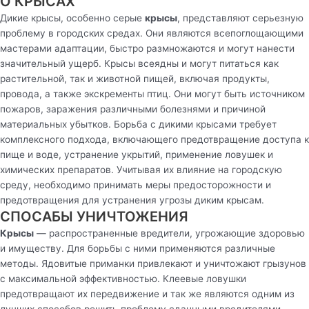
О КРЫСАХ
Дикие крысы, особенно серые
крысы
, представляют серьезную
проблему в городских средах. Они являются всепоглощающими
мастерами адаптации, быстро размножаются и могут нанести
значительный ущерб. Крысы всеядны и могут питаться как
растительной, так и животной пищей, включая продукты,
провода, а также экскременты птиц. Они могут быть источником
пожаров, заражения различными болезнями и причиной
материальных убытков. Борьба с дикими крысами требует
комплексного подхода, включающего предотвращение доступа к
пище и воде, устранение укрытий, применение ловушек и
химических препаратов. Учитывая их влияние на городскую
среду, необходимо принимать меры предосторожности и
предотвращения для устранения угрозы диким крысам.
СПОСАБЫ УНИЧТОЖЕНИЯ
Крысы
— распространенные вредители, угрожающие здоровью
и имуществу. Для борьбы с ними применяются различные
методы. Ядовитые приманки привлекают и уничтожают грызунов
с максимальной эффективностью. Клеевые ловушки
предотвращают их передвижение и так же являются одним из
лучших способов решить проблему сданными вредителями.